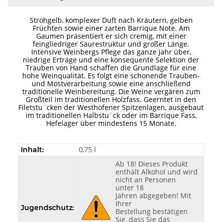
Strohgelb, komplexer Duft nach Kräutern, gelben
Früchten sowie einer zarten Barrique Note. Am
Gaumen präsentiert er sich cremig, mit einer
feingliedriger Säurestruktur und großer Länge.
Intensive Weinbergs Pflege das ganze Jahr über,
niedrige Erträge und eine konsequente Selektion der
Trauben von Hand schaffen die Grundlage für eine
hohe Weinqualität. Es folgt eine schonende Trauben-
und Mostverarbeitung sowie eine anschließend
traditionelle Weinbereitung. Die Weine vergären zum
Großteil im traditionellen Holzfass. Geerntet in den
Filetstu¨cken der Westhofener Spitzenlagen, ausgebaut
im traditionellen Halbstu¨ck oder im Barrique Fass,
Hefelager über mindestens 15 Monate.
0,75 l
Inhalt:
Ab 18! Dieses Produkt
enthält Alkohol und wird
nicht an Personen
unter 18
Jahren abgegeben! Mit
Ihrer
Jugendschutz:
Bestellung bestätigen
Sie, dass Sie das